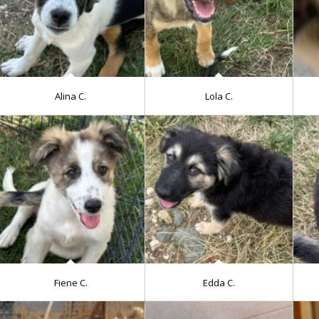
Alina C.
Lola C.
Fiene C.
Edda C.