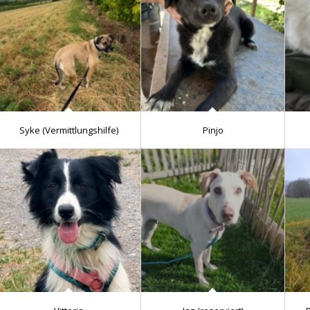
Syke (Vermittlungshilfe)
Pinjo