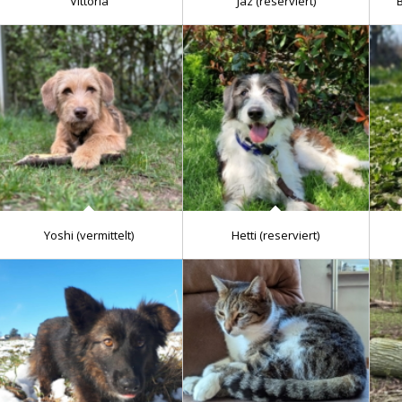
Vittoria
Jaz (reserviert)
B
Yoshi (vermittelt)
Hetti (reserviert)