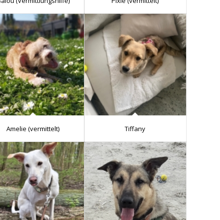
alou (Vermittlungshilfe)
Pixie (vermittelt)
Amelie (vermittelt)
Tiffany