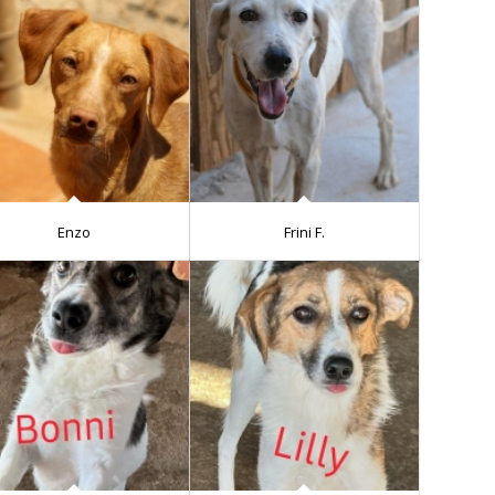
Enzo
Frini F.