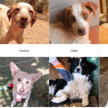
Sasha
Odie