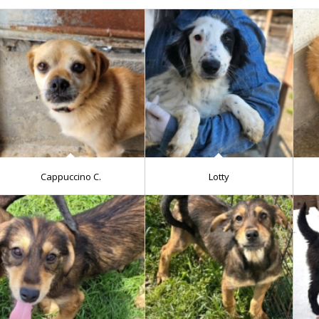
Cappuccino C.
Lotty