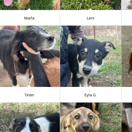
Marla
Leni
Tintin
Eyla G.