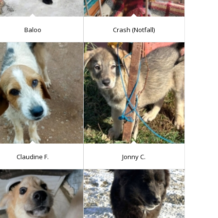
Baloo
Crash (Notfall)
Claudine F.
Jonny C.