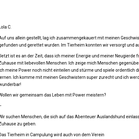
Lola C.
Auf uns allein gestellt, lag ich zusammengekauert mit meinen Geschw
gefunden und gerettet wurden. Im Tierheim konnten wir versorgt und 
Jetzt ist es an der Zeit, dass ich meiner Energie und meiner Neugierde
Zuhause mit liebevollen Menschen. Ich zeige mich Menschen gegenüber 
ich meine Power noch nicht einteilen und stürme und spiele ordentlich d
lernen. Ich komme mit meinen Geschwistern super zurecht und ich werd
wunderbar!
Wollen wir gemeinsam das Leben mit Power meistern?
–
Wir suchen Menschen, die sich auf das Abenteuer Auslandshund einlass
Zuhause zu geben.
Das Tierheim in Campulung wird auch von dem Verein