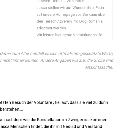
unseren Tierschutzfreunden.
Lasca stellen wir auf Wunsch ihrer Patin
auf unsere Homepage vor. Sie kann über
den Tierschutzverein Pro Dog Romania
adoptiert werden.
Wir leisten hier gerne Vermittlungshilfe.
Daten zum Alter handelt es sich oftmals um geschätzte Werte,
r nicht immer kennen. Andere Angaben wie z.B. die Größe sind
Ansichtssache.
ten Besuch der Voluntäre , fiel auf, dass sie viel zu dünn
überstehen….
 ke nachdem wie die Konstellation im Zwinger ist, kommen
Lasca Menschen findet, die ihr mit Geduld und Verstand