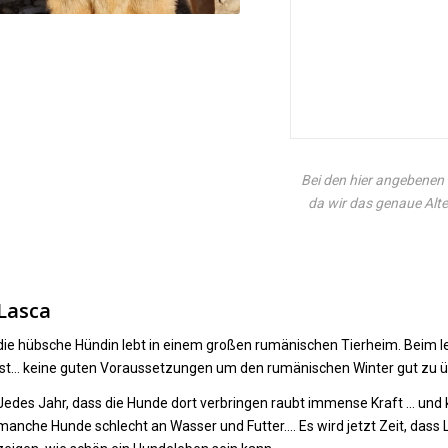
Bei den hier angebenen 
da wir das genaue Alte
Lasca
die hübsche Hündin lebt in einem großen rumänischen Tierheim. Beim letz
ist… keine guten Voraussetzungen um den rumänischen Winter gut zu 
Jedes Jahr, dass die Hunde dort verbringen raubt immense Kraft … und
manche Hunde schlecht an Wasser und Futter…. Es wird jetzt Zeit, dass 