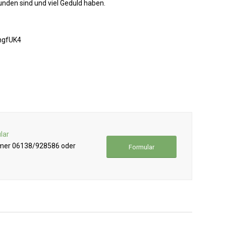
nden sind und viel Geduld haben.
ngfUK4
lar
mmer 06138/928586 oder
Formular