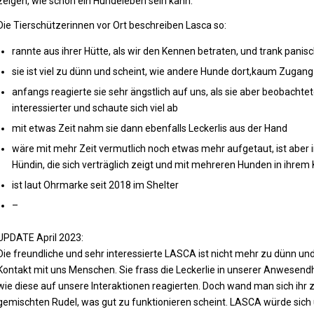
zeigen, wie schön ein Hundeleben sein kann.
Die Tierschützerinnen vor Ort beschreiben Lasca so:
rannte aus ihrer Hütte, als wir den Kennen betraten, und trank panis
sie ist viel zu dünn und scheint, wie andere Hunde dort,kaum Zugan
anfangs reagierte sie sehr ängstlich auf uns, als sie aber beobachtet
interessierter und schaute sich viel ab
mit etwas Zeit nahm sie dann ebenfalls Leckerlis aus der Hand
wäre mit mehr Zeit vermutlich noch etwas mehr aufgetaut, ist aber
Hündin, die sich verträglich zeigt und mit mehreren Hunden in ihrem
ist laut Ohrmarke seit 2018 im Shelter
–
UPDATE April 2023:
Die freundliche und sehr interessierte LASCA ist nicht mehr zu dünn und k
Kontakt mit uns Menschen. Sie frass die Leckerlie in unserer Anwesen
wie diese auf unsere Interaktionen reagierten. Doch wand man sich ihr zu,
gemischten Rudel, was gut zu funktionieren scheint. LASCA würde sich 