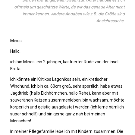
oftmals um geschätzte Werte, da wir das genaue Alter nicht
immer kennen. Andere Angaben wie z.B. die Größe sind
Ansichtssache.
Minos
Hallo,
ich bin Minos, ein 2-jähriger, kastrierter Rüde von der Insel
Kreta.
Ich könnte ein Kritikos Lagonikos sein, ein kretischer
Windhund. Ich bin ca. 60cm groß, sehr sportlich, habe etwas
Jagdtrieb (hallo Eichhörnchen, hallo Rehe), kann aber mit
souveränen Katzen zusammenleben, bin wachsam, möchte
körperlich und geistig ausgelastet werden (ich lerne nämlich
super schnell!) und bin gerne ganz nah bei meinen
Menschen!
In meiner Pflegefamilie lebe ich mit Kindern zusammen. Die