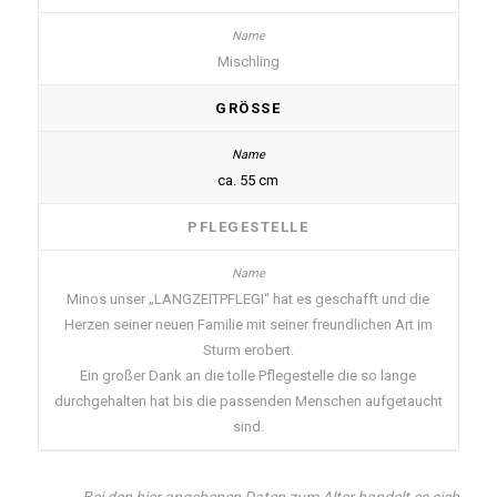
Mischling
GRÖSSE
ca. 55 cm
PFLEGESTELLE
Minos unser „LANGZEITPFLEGI“ hat es geschafft und die
Herzen seiner neuen Familie mit seiner freundlichen Art im
Sturm erobert.
Ein großer Dank an die tolle Pflegestelle die so lange
durchgehalten hat bis die passenden Menschen aufgetaucht
sind.
Bei den hier angebenen Daten zum Alter handelt es sich