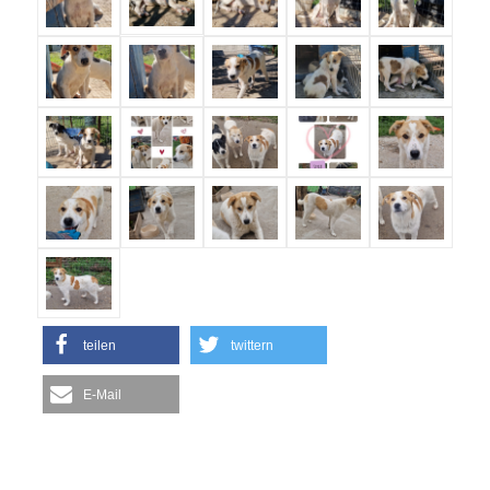
teilen
twittern
E-Mail