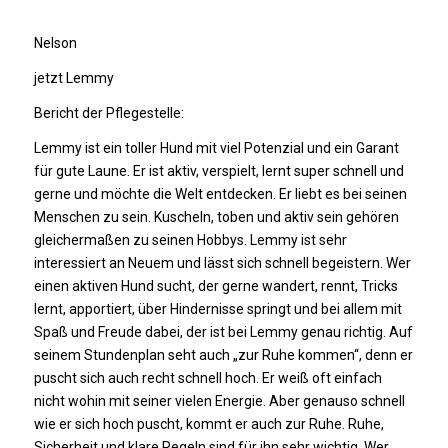
Nelson
jetzt Lemmy
Bericht der Pflegestelle:
Lemmy ist ein toller Hund mit viel Potenzial und ein Garant
für gute Laune. Er ist aktiv, verspielt, lernt super schnell und
gerne und möchte die Welt entdecken. Er liebt es bei seinen
Menschen zu sein. Kuscheln, toben und aktiv sein gehören
gleichermaßen zu seinen Hobbys. Lemmy ist sehr
interessiert an Neuem und lässt sich schnell begeistern. Wer
einen aktiven Hund sucht, der gerne wandert, rennt, Tricks
lernt, apportiert, über Hindernisse springt und bei allem mit
Spaß und Freude dabei, der ist bei Lemmy genau richtig. Auf
seinem Stundenplan seht auch „zur Ruhe kommen“, denn er
puscht sich auch recht schnell hoch. Er weiß oft einfach
nicht wohin mit seiner vielen Energie. Aber genauso schnell
wie er sich hoch puscht, kommt er auch zur Ruhe. Ruhe,
Sicherheit und klare Regeln sind für ihn sehr wichtig. Wer