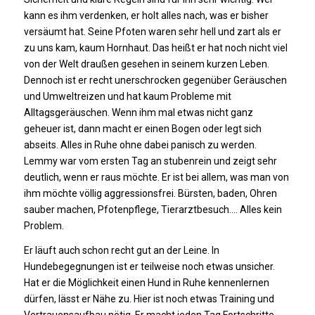
kann es ihm verdenken, er holt alles nach, was er bisher
versäumt hat. Seine Pfoten waren sehr hell und zart als er
zu uns kam, kaum Hornhaut. Das heißt er hat noch nicht viel
von der Welt draußen gesehen in seinem kurzen Leben.
Dennoch ist er recht unerschrocken gegenüber Geräuschen
und Umweltreizen und hat kaum Probleme mit
Alltagsgeräuschen. Wenn ihm mal etwas nicht ganz
geheuer ist, dann macht er einen Bogen oder legt sich
abseits. Alles in Ruhe ohne dabei panisch zu werden.
Lemmy war vom ersten Tag an stubenrein und zeigt sehr
deutlich, wenn er raus möchte. Er ist bei allem, was man von
ihm möchte völlig aggressionsfrei. Bürsten, baden, Ohren
sauber machen, Pfotenpflege, Tierarztbesuch…. Alles kein
Problem.
Er läuft auch schon recht gut an der Leine. In
Hundebegegnungen ist er teilweise noch etwas unsicher.
Hat er die Möglichkeit einen Hund in Ruhe kennenlernen
dürfen, lässt er Nähe zu. Hier ist noch etwas Training und
Vertrauensaufbau nötig. Er macht jeden Tag Fortschritte