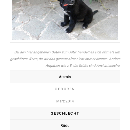
Bei den hier angebenen Daten zum Alter handelt es sich oftmals um
geschätzte Werte, da wir das genaue Alter nicht immer kennen. Andere
Angaben wie z.B. die Größe sind Ansichtssache.
Aramis
GEBOREN
März 2014
GESCHLECHT
Rüde