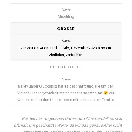
Mischling
GRÖSSE
zur Zeit ca. 40cm und 11 Kilo, Dezember2023 also ein
zierlicher, zarter Kerl
PFLEGESTELLE
Bailey unser Glückspilz hat es geschafft und alle um den
kleinen Finger gewickelt mit seiner charmanten Art
Wir
wünschen ihm das tollste Leben mit seiner neuen Familie.
Bei den hier angebenen Daten zum Alter handelt es sich
oftmals um geschätzte Werte, da wir das genaue Alter nicht
immer kennen. Andere Angaben wie z.B. die Größe sind