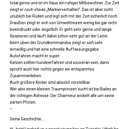
total gerne und ist im Haus ein ruhiger Mitbewohner. Zur Zeit
zeigt er noch etwas „Markierverhalten“. Das ist aber nicht
unüblich bei Rüden und legt sich mit der Zeit sicherlich noch.
Draußen zeigt er sich von Umweltreizen wenig bis gar nicht
beeindruckt oder ängstlich. Er geht sehr gerne und lange
Spazieren und läuft dabei schon sehr gut an der Leine.
Beim üben der Grundkommandos zeigt er sich sehr
lernwillig und hat eine schnelle Auffassungsgabe.
Autofahren macht er super.
Katzen sollten hundeerfahren und souverän sein, dann
spricht auch hier nichts gegen ein entspanntes
Zusammenleben.
Auch größere Kinder sind absolut vorstellbar.
Wer also einen kleinen Traumprinzen sucht ist bei Bailey an
der richtigen Adresse. Der Charmeur wickelt alle um seine
zarten Pfoten.
–
Seine Geschichte…..
Hi…help! I picked up a sweet young boy on Tuesday. I think he