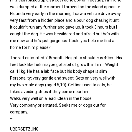
was dumped at the moment I arrived on the island opposite
Elounda very early in the morning. I saw a vehicle drive away
very fast from a hidden place and a pour dog chasing it until
it couldn’t run any further and gave up. It took 3 hours but I
caught the dog. He was bewildered and afraid but he’s with
me now and he’s just gorgeous. Could you help me find a
home for him please?
The vet estimated 7-8month. Height to shoulder is 40cm. His
feet look like he’s maybe got a bit of growth in him . Weight
ca. 11kg. He has a lab face but his body shape is slim
Personality: very gentle and sweet. Gets on very well with
my two male dogs (aged 5,10). Getting used to cats, he
takes avoiding steps if they come near him.
Walks very well on a lead. Clean in the house.
Very company orientated. Seeks me or dogs out for
company.
–
ÜBERSETZUNG: