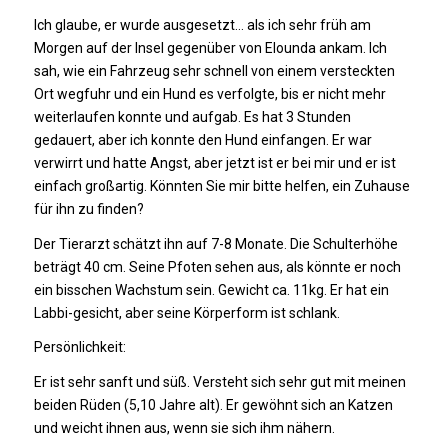
Ich glaube, er wurde ausgesetzt… als ich sehr früh am
Morgen auf der Insel gegenüber von Elounda ankam. Ich
sah, wie ein Fahrzeug sehr schnell von einem versteckten
Ort wegfuhr und ein Hund es verfolgte, bis er nicht mehr
weiterlaufen konnte und aufgab. Es hat 3 Stunden
gedauert, aber ich konnte den Hund einfangen. Er war
verwirrt und hatte Angst, aber jetzt ist er bei mir und er ist
einfach großartig. Könnten Sie mir bitte helfen, ein Zuhause
für ihn zu finden?
Der Tierarzt schätzt ihn auf 7-8 Monate. Die Schulterhöhe
beträgt 40 cm. Seine Pfoten sehen aus, als könnte er noch
ein bisschen Wachstum sein. Gewicht ca. 11kg. Er hat ein
Labbi-gesicht, aber seine Körperform ist schlank.
Persönlichkeit:
Er ist sehr sanft und süß. Versteht sich sehr gut mit meinen
beiden Rüden (5,10 Jahre alt). Er gewöhnt sich an Katzen
und weicht ihnen aus, wenn sie sich ihm nähern.