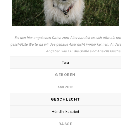
Bei den hier angebenen Daten zum Alter handelt es sich oftmals um
geschätzte Werte, da wir das genaue Alter nicht immer kennen. Andere
Angaben wie z.B. die Größe sind Ansichtssache.
Tara
GEBOREN
Mai 2015
GESCHLECHT
Hündin, kastriert
RASSE