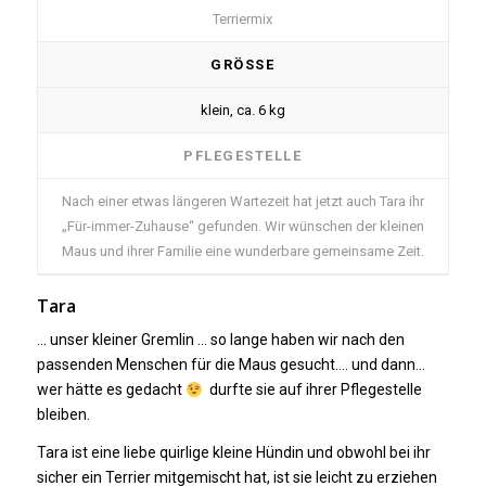
Terriermix
GRÖSSE
klein, ca. 6 kg
PFLEGESTELLE
Nach einer etwas längeren Wartezeit hat jetzt auch Tara ihr
„Für-immer-Zuhause“ gefunden. Wir wünschen der kleinen
Maus und ihrer Familie eine wunderbare gemeinsame Zeit.
Tara
… unser kleiner Gremlin … so lange haben wir nach den
passenden Menschen für die Maus gesucht…. und dann…
wer hätte es gedacht
durfte sie auf ihrer Pflegestelle
bleiben.
Tara ist eine liebe quirlige kleine Hündin und obwohl bei ihr
sicher ein Terrier mitgemischt hat, ist sie leicht zu erziehen