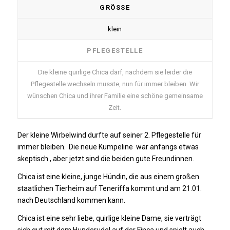
GRÖSSE
klein
PFLEGESTELLE
Die kleine quirlige Chica darf, nachdem sie leider die
Pflegestelle wechseln musste, nun für immer bleiben. Wir
wünschen Chica und ihrer Familie eine schöne gemeinsame
Zeit.
Der kleine Wirbelwind durfte auf seiner 2. Pflegestelle für
immer bleiben. Die neue Kumpeline war anfangs etwas
skeptisch , aber jetzt sind die beiden gute Freundinnen.
Chica ist eine kleine, junge Hündin, die aus einem großen
staatlichen Tierheim auf Teneriffa kommt und am 21.01.
nach Deutschland kommen kann.
Chica ist eine sehr liebe, quirlige kleine Dame, sie verträgt