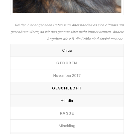
Bei den hier angebenen Daten zum Alter handelt es sich oftmals um
geschätzte Werte, da wir das genaue Alter nicht immer kennen. Andere
Angaben wie z.B. die Größe sind Ansichtssache.
Chica
GEBOREN
November 2017
GESCHLECHT
Hündin
RASSE
Mischling