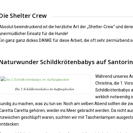
Die Shelter Crew
Absolut beeindruckend ist die herzliche Art der „Shelter-Crew“ und dere
unermüdlicher Einsatz für die Hunde!
Ein ganz ganz dickes DANKE für diese Arbeit, die oft sehr zermürbend s
Naturwunder Schildkrötenbabys auf Santorin
Während unseres Auf
Christina, die 1. Vo
Die 2 Schildkrötenbabys im Auffangbecken
Schildkrötenbabys 
wirklich notwendig i
kundig zu machen, was zu tun sei. Noch am selben Abend sollten die zwei 
Caretta Caretta gehören, wieder ins Meer gebracht werden. Da nicht aus
inzwischen geschlüpft waren, suchten wir mit Taschenlampen ausgesta
entdecken.