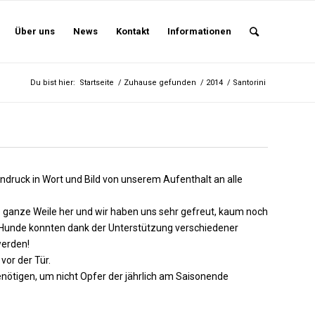
Über uns
News
Kontakt
Informationen
Du bist hier:
Startseite
/
Zuhause gefunden
/
2014
/
Santorini
indruck in Wort und Bild von unserem Aufenthalt an alle
e ganze Weile her und wir haben uns sehr gefreut, kaum noch
 Hunde konnten dank der Unterstützung verschiedener
werden!
vor der Tür.
ötigen, um nicht Opfer der jährlich am Saisonende