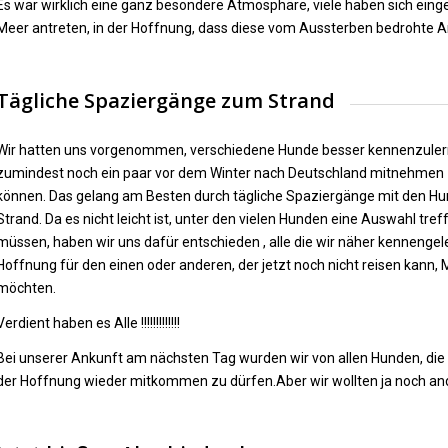
Es war wirklich eine ganz besondere Atmosphäre, viele haben sich ein
Meer antreten, in der Hoffnung, dass diese vom Aussterben bedrohte Art,
Tägliche Spaziergänge zum Strand
Wir hatten uns vorgenommen, verschiedene Hunde besser kennenzule
zumindest noch ein paar vor dem Winter nach Deutschland mitnehmen
können. Das gelang am Besten durch tägliche Spaziergänge mit den 
Strand. Da es nicht leicht ist, unter den vielen Hunden eine Auswahl tref
müssen, haben wir uns dafür entschieden , alle die wir näher kennengele
Hoffnung für den einen oder anderen, der jetzt noch nicht reisen kann
möchten.
Verdient haben es Alle !!!!!!!!!!!!!
Bei unserer Ankunft am nächsten Tag wurden wir von allen Hunden, die 
der Hoffnung wieder mitkommen zu dürfen.Aber wir wollten ja noch an