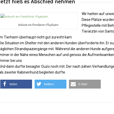
Jetzt hieß es Abschied nehmen
Wir hatten auf unse
Diese Plätze wurden
Ankunft am Frankfurter Flughafen
Pflegestelle mit Beh
Tierärztin von Sant
im Tierheim überhaupt nicht gut zurecht kam.
Die Situation im Shelter mit den anderen Hunden überforderte ihn. Er s
täglichen Strandspaziergänge mit. Während die anderen Hunde aufgeregt
immer in der Nähe eines Menschen auf und genoss die Aufmerksamkeit 
immer bei uns.
Und dann durfte besagter Ouzo noch mit. Der nach zähen Verhandlunge
als zweiter Kabinenhund begleiten durfte.
teilen
twittern
E-Mail