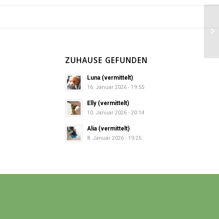
Mi
ZUHAUSE GEFUNDEN
Luna (vermittelt)
16. Januar 2026 - 19:55
Elly (vermittelt)
10. Januar 2026 - 20:14
Alia (vermittelt)
8. Januar 2026 - 19:25