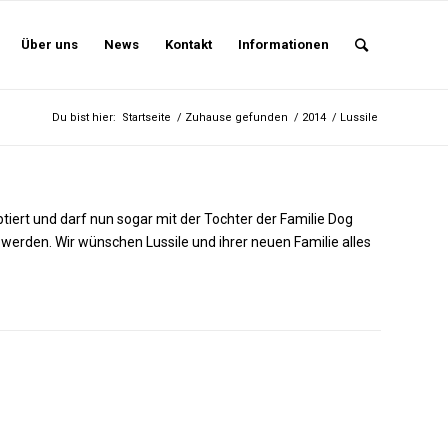
Über uns
News
Kontakt
Informationen
Du bist hier:
Startseite
/
Zuhause gefunden
/
2014
/
Lussile
ptiert und darf nun sogar mit der Tochter der Familie Dog
erden. Wir wünschen Lussile und ihrer neuen Familie alles