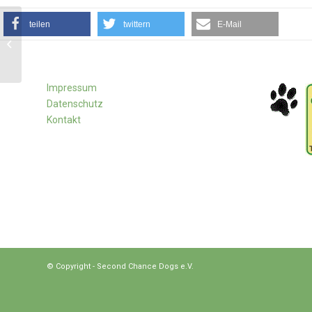
teilen
twittern
E-Mail
Shila
Impressum
Datenschutz
Kontakt
© Copyright - Second Chance Dogs e.V.