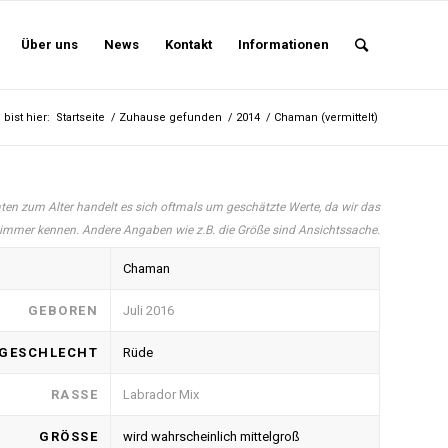
Über uns
News
Kontakt
Informationen
 bist hier:
Startseite
/
Zuhause gefunden
/
2014
/
Chaman (vermittelt)
ten zum Alter handelt es sich oftmals um geschätzte Werte, da wir das
 immer kennen. Andere Angaben wie z.B. die Größe sind Ansichtssache.
Chaman
GEBOREN
Juli 2016
GESCHLECHT
Rüde
RASSE
Labrador Mix
GRÖSSE
wird wahrscheinlich mittelgroß