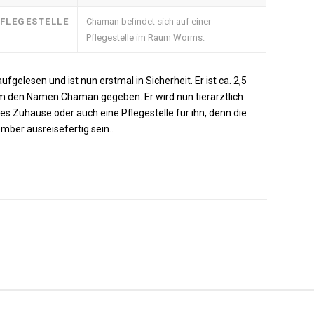
FLEGESTELLE
Chaman befindet sich auf einer
Pflegestelle im Raum Worms.
fgelesen und ist nun erstmal in Sicherheit. Er ist ca. 2,5
ihm den Namen Chaman gegeben. Er wird nun tierärztlich
es Zuhause oder auch eine Pflegestelle für ihn, denn die
ember ausreisefertig sein..