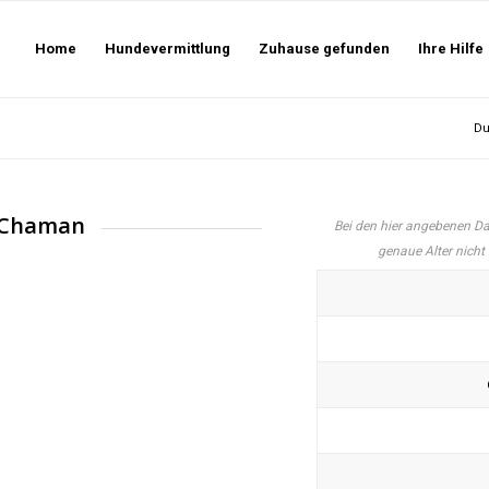
Home
Hundevermittlung
Zuhause gefunden
Ihre Hilfe
Du
Chaman
Bei den hier angebenen Da
genaue Alter nicht