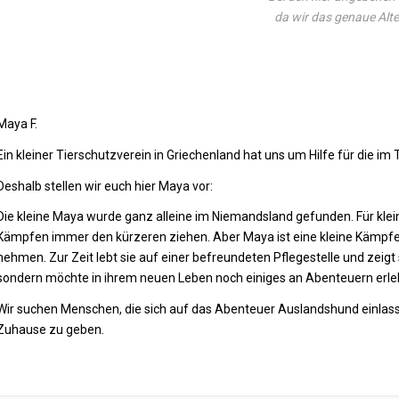
da wir das genaue Alte
Maya F.
Ein kleiner Tierschutzverein in Griechenland hat uns um Hilfe für die i
Deshalb stellen wir euch hier Maya vor:
Die kleine Maya wurde ganz alleine im Niemandsland gefunden. Für klein
Kämpfen immer den kürzeren ziehen. Aber Maya ist eine kleine Kämpferna
nehmen. Zur Zeit lebt sie auf einer befreundeten Pflegestelle und zeigt s
sondern möchte in ihrem neuen Leben noch einiges an Abenteuern erle
Wir suchen Menschen, die sich auf das Abenteuer Auslandshund einlass
Zuhause zu geben.