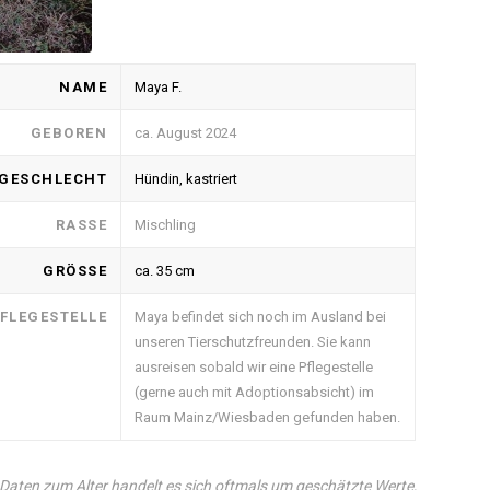
NAME
Maya F.
GEBOREN
ca. August 2024
GESCHLECHT
Hündin, kastriert
RASSE
Mischling
GRÖSSE
ca. 35 cm
FLEGESTELLE
Maya befindet sich noch im Ausland bei
unseren Tierschutzfreunden. Sie kann
ausreisen sobald wir eine Pflegestelle
(gerne auch mit Adoptionsabsicht) im
Raum Mainz/Wiesbaden gefunden haben.
Daten zum Alter handelt es sich oftmals um geschätzte Werte,