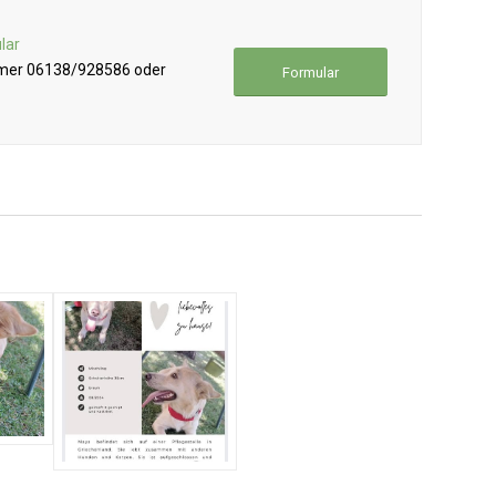
lar
mmer 06138/928586 oder
Formular