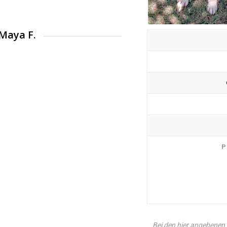
Maya F.
P
Bei den hier angebenen 