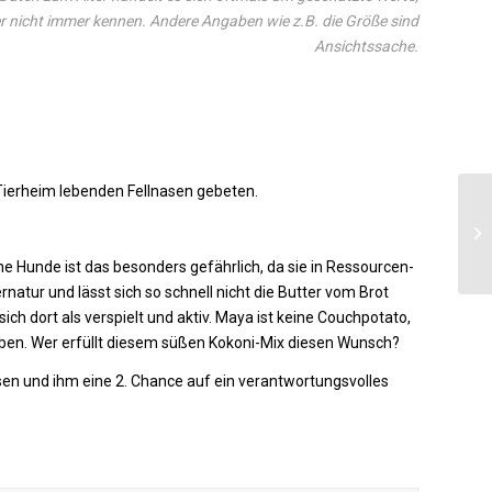
r nicht immer kennen. Andere Angaben wie z.B. die Größe sind
Ansichtssache.
m Tierheim lebenden Fellnasen gebeten.
e Hunde ist das besonders gefährlich, da sie in Ressourcen-
tur und lässt sich so schnell nicht die Butter vom Brot
ich dort als verspielt und aktiv. Maya ist keine Couchpotato,
ben. Wer erfüllt diesem süßen Kokoni-Mix diesen Wunsch?
en und ihm eine 2. Chance auf ein verantwortungsvolles