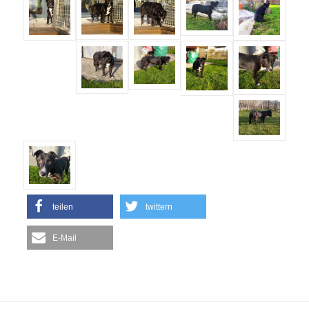
teilen
twittern
E-Mail